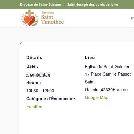
Diocèse de Saint-Etienne
Saint-Joseph des bords de loire
I
Détails
Lieu
Date :
Eglise de Saint-Galmier
17 Place Camille Passot
6 septembre
Saint
Heure :
Galmier
,
42330
France
+
10h30 - 12h00
Google Map
Catégorie d’Évènement:
Familles