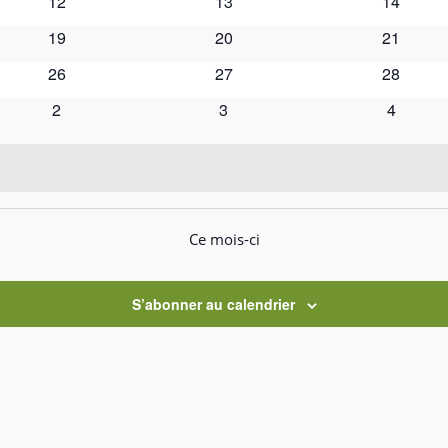
0
0
0
12
13
14
évènements
évènements
évèneme
0
0
0
19
20
21
évènements
évènements
évèneme
0
0
0
26
27
28
évènements
évènements
évèneme
0
0
0
2
3
4
évènements
évènements
évèneme
Ce mois-ci
S’abonner au calendrier