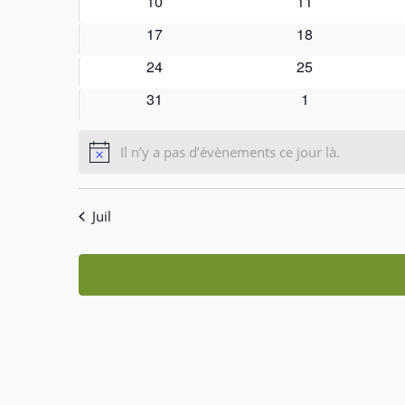
0
0
10
11
évènements
évènements
0
0
17
18
évènements
évènements
0
0
24
25
évènements
évènements
0
0
31
1
évènements
évènements
Il n’y a pas d’évènements ce jour là.
Notice
Juil