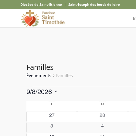
Diocèse de Saint-Etienne
Saint-Joseph des bords de loire
I
Familles
Évènements
Familles
Évènements
9/8/2026
Sélectionnez
Calendrier
L
lundi
M
mardi
une
de
date.
0
0
27
28
évènements
évènements
Évènements
0
0
3
4
évènements
évènements