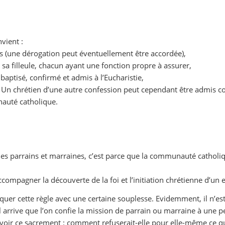
vient :
is (une dérogation peut éventuellement être accordée),
e sa filleule, chacun ayant une fonction propre à assurer,
 baptisé, confirmé et admis à l’Eucharistie,
ue. Un chrétien d’une autre confession peut cependant être admi
auté catholique.
x des parrains et marraines, c’est parce que la communauté catholi
compagner la découverte de la foi et l’initiation chrétienne d’un 
liquer cette règle avec une certaine souplesse. Evidemment, il n
 arrive que l’on confie la mission de parrain ou marraine à une p
cevoir ce sacrement : comment refuserait-elle pour elle-même ce qu’e