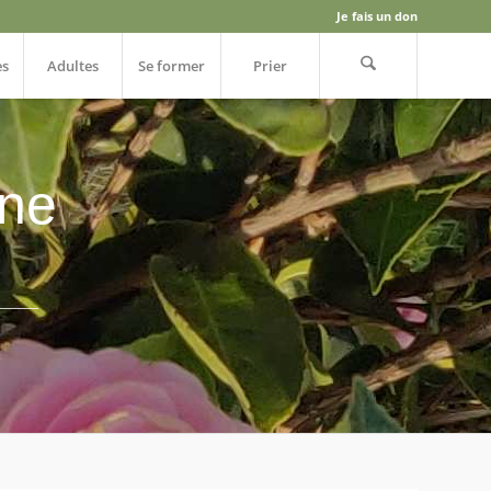
Je fais un don
es
Adultes
Se former
Prier
ine