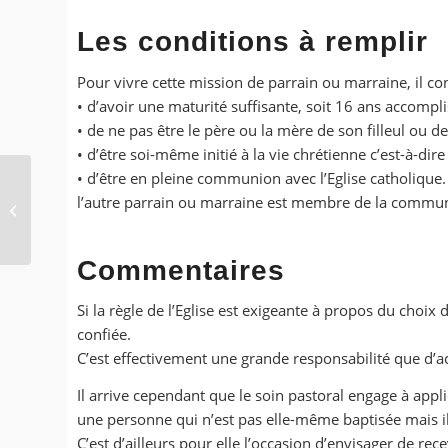
Les conditions à remplir
Pour vivre cette mission de parrain ou marraine, il con
• d’avoir une maturité suffisante, soit 16 ans accompl
• de ne pas être le père ou la mère de son filleul ou d
• d’être soi-même initié à la vie chrétienne c’est-à-dire
• d’être en pleine communion avec l’Eglise catholiq
Eglise de Veauche Saint
l’autre parrain ou marraine est membre de la commun
Laurent
Commentaires
Si la règle de l’Eglise est exigeante à propos du choi
confiée.
C’est effectivement une grande responsabilité que d’ac
Il arrive cependant que le soin pastoral engage à app
une personne qui n’est pas elle-même baptisée mais il
C’est d’ailleurs pour elle l’occasion d’envisager de re