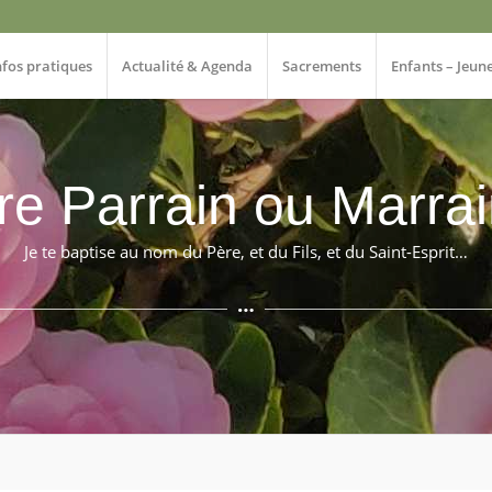
nfos pratiques
Actualité & Agenda
Sacrements
Enfants – Jeun
re Parrain ou Marra
Je te baptise au nom du Père, et du Fils, et du Saint-Esprit…