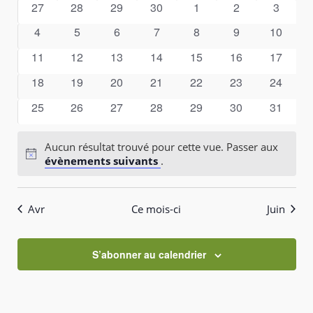
de
date.
0
0
0
0
0
0
0
27
28
29
30
1
2
3
de
évènements
évènements
évènements
évènements
évènements
évènements
évènem
Évènements
0
0
0
0
0
0
0
4
5
6
7
8
9
10
vues
évènements
évènements
évènements
évènements
évènements
évènements
évèneme
Évène
0
0
0
0
0
0
0
11
12
13
14
15
16
17
évènements
évènements
évènements
évènements
évènements
évènements
évèneme
0
0
0
0
0
0
0
18
19
20
21
22
23
24
évènements
évènements
évènements
évènements
évènements
évènements
évèneme
0
0
0
0
0
0
0
25
26
27
28
29
30
31
évènements
évènements
évènements
évènements
évènements
évènements
évèneme
Aucun résultat trouvé pour cette vue. Passer aux
Notice
évènements suivants
.
Avr
Ce mois-ci
Juin
S’abonner au calendrier