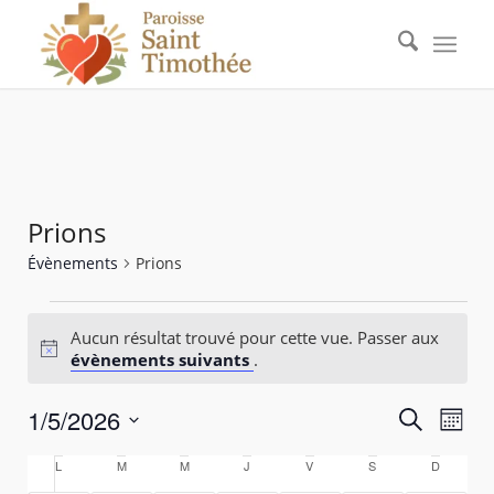
Prions
Évènements
Prions
Évènements
Aucun résultat trouvé pour cette vue. Passer aux
Notice
évènements suivants
.
Recher
1/5/2026
Navi
Recherche
Mois
de
et
Sélectionnez
vue
Calendrier
L
lundi
M
mardi
M
mercredi
J
jeudi
V
vendredi
S
samedi
D
dimanche
une
navigat
Évè