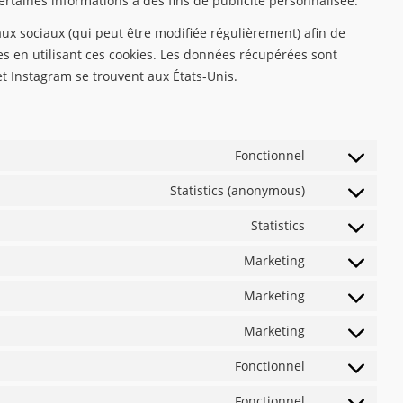
certaines informations à des fins de publicité personnalisée.
eaux sociaux (qui peut être modifiée régulièrement) afin de
ées en utilisant ces cookies. Les données récupérées sont
 Instagram se trouvent aux États-Unis.
Fonctionnel
Consent
to
Statistics (anonymous)
Consent
service
to
Statistics
wordpress
Consent
service
to
Marketing
matomo
Consent
service
to
Marketing
google-
Consent
service
analytics
to
Marketing
google-
Consent
service
fonts
to
Fonctionnel
google-
Consent
service
maps
to
Fonctionnel