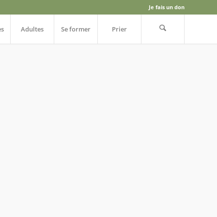
Je fais un don
es
Adultes
Se former
Prier