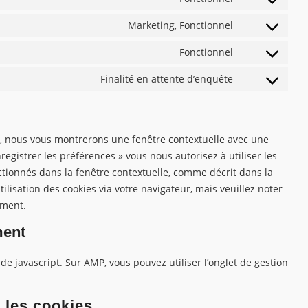
youtube
Consent
service
to
Marketing, Fonctionnel
complianz
Consent
service
to
Fonctionnel
enfold
Consent
service
to
Finalité en attente d’enquête
facebook
Consent
service
to
whatsapp
service
divers
is, nous vous montrerons une fenêtre contextuelle avec une
registrer les préférences » vous nous autorisez à utiliser les
ctionnés dans la fenêtre contextuelle, comme décrit dans la
ilisation des cookies via votre navigateur, mais veuillez noter
ement.
ment
de javascript. Sur AMP, vous pouvez utiliser l’onglet de gestion
r les cookies