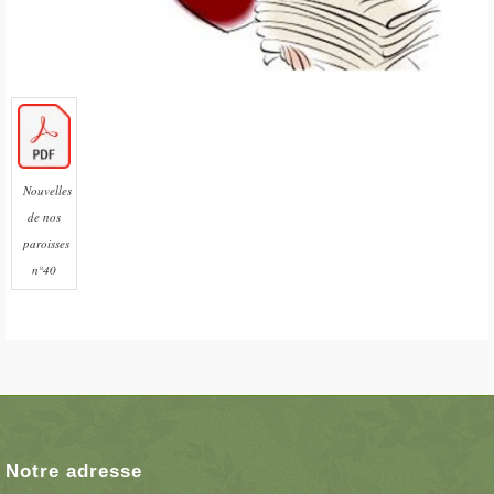
Nouvelles
de nos
paroisses
n°40
Notre adresse