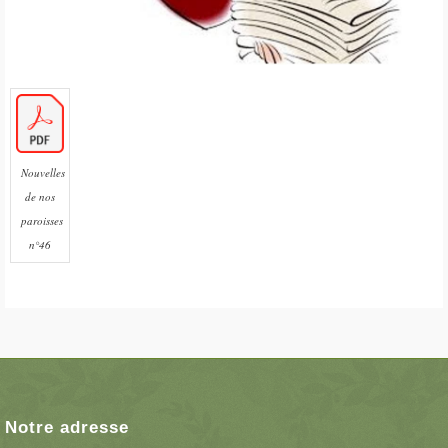
Nouvelles
de nos
paroisses
n°46
Notre adresse