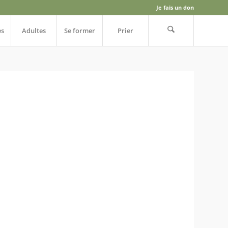
Je fais un don
es
Adultes
Se former
Prier