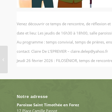
Venez découvrir ce temps de rencontre, de réflexion e
date et lieu: Les jeudis de 16h30 à 18h00, salle paroiss
Au programme : temps convivial, temps de prières, en
contact: Claire De L’EPREVIER – claire.delep@yahoo.fr
« Convertissez-vous et
croyez à la Bonne
Jeudi 26 février 2026 : FILOSÉNIOR, temps de rencontr
Nouvelle » Mercredi
des cendres...
Notre adresse
Paroisse Saint Timothée en Forez
17 Place Camille Passot