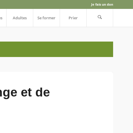
Je fais un don
es
Adultes
Se former
Prier
nge et de