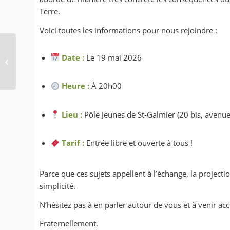
Terre.
Voici toutes les informations pour nous rejoindre :
Rencontre sur la vie
Date :
Le 19 mai 2026
chrétienne de
proximité : mercredi 6
mai à 20h au Pôle...
Heure :
À 20h00
Lieu :
Pôle Jeunes de St-Galmier (20 bis, avenue
Tarif :
Entrée libre et ouverte à tous !
Parce que ces sujets appellent à l’échange, la project
simplicité.
N’hésitez pas à en parler autour de vous et à venir 
Fraternellement.