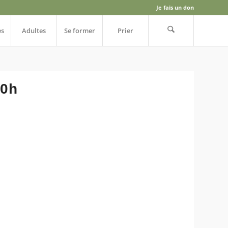
Je fais un don
es
Adultes
Se former
Prier
20h